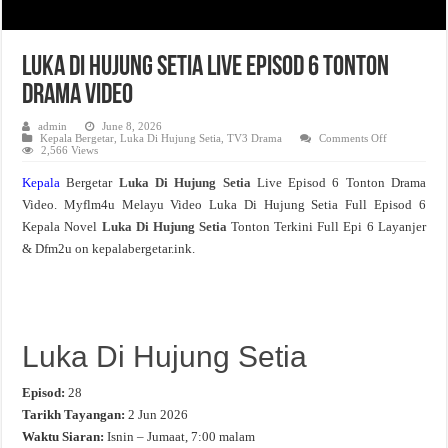
Luka Di Hujung Setia Live Episod 6 Tonton
Drama Video
admin
June 8, 2026
on
Kepala Bergetar
,
Luka Di Hujung Setia
,
TV3 Drama
Comments Off
Luka
2,566 Views
Di
Hujung
Kepala
Bergetar
Luka Di Hujung Setia
Live Episod 6 Tonton Drama
Setia
Live
Video. Myflm4u Melayu Video Luka Di Hujung Setia Full Episod 6
Episod
6
Kepala Novel
Luka Di Hujung Setia
Tonton Terkini Full Epi 6 Layanjer
Tonton
Drama
& Dfm2u on kepalabergetar.ink.
Video
Luka Di Hujung Setia
Episod:
28
Tarikh Tayangan:
2 Jun 2026
Waktu Siaran:
Isnin – Jumaat, 7:00 malam