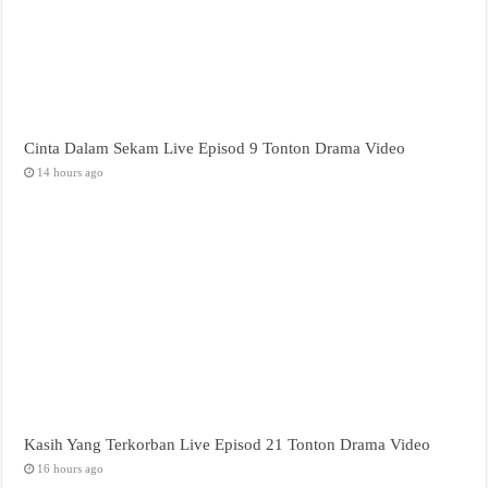
Cinta Dalam Sekam Live Episod 9 Tonton Drama Video
14 hours ago
Kasih Yang Terkorban Live Episod 21 Tonton Drama Video
16 hours ago