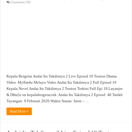
on
Comments Off
Andai
Itu
Takdirnya
2
Live
Episod
19
Tonton
Drama
Video
Kepala Bergetar Andai Itu Takdirnya 2 Live Episod 19 Tonton Drama
Video. Myflm4u Melayu Video Andai Itu Takdirnya 2 Full Episod 19
Kepala Novel Andai Itu Takdirnya 2 Tonton Terkini Full Epi 19 Layanjer
& Dfm2u on kepalabergetar.ink. Andai Itu Takdirnya 2 Episod: 40 Tarikh
Tayangan: 9 Februari 2026 Waktu Siaran: Isnin – …
Read More »