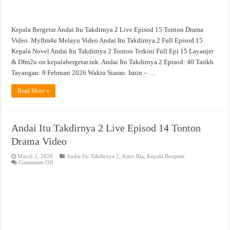
Kepala Bergetar Andai Itu Takdirnya 2 Live Episod 15 Tonton Drama
Video. Myflm4u Melayu Video Andai Itu Takdirnya 2 Full Episod 15
Kepala Novel Andai Itu Takdirnya 2 Tonton Terkini Full Epi 15 Layanjer
& Dfm2u on kepalabergetar.ink. Andai Itu Takdirnya 2 Episod: 40 Tarikh
Tayangan: 9 Februari 2026 Waktu Siaran: Isnin – …
Read More »
Andai Itu Takdirnya 2 Live Episod 14 Tonton
Drama Video
March 2, 2026
Andai Itu Takdirnya 2
,
Astro Ria
,
Kepala Bergetar
on
Comments Off
Andai
Itu
Takdirnya
2
Live
Episod
14
Tonton
Drama
Video