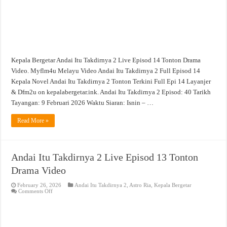
Kepala Bergetar Andai Itu Takdirnya 2 Live Episod 14 Tonton Drama
Video. Myflm4u Melayu Video Andai Itu Takdirnya 2 Full Episod 14
Kepala Novel Andai Itu Takdirnya 2 Tonton Terkini Full Epi 14 Layanjer
& Dfm2u on kepalabergetar.ink. Andai Itu Takdirnya 2 Episod: 40 Tarikh
Tayangan: 9 Februari 2026 Waktu Siaran: Isnin – …
Read More »
Andai Itu Takdirnya 2 Live Episod 13 Tonton
Drama Video
February 26, 2026
Andai Itu Takdirnya 2
,
Astro Ria
,
Kepala Bergetar
on
Comments Off
Andai
Itu
Takdirnya
2
Live