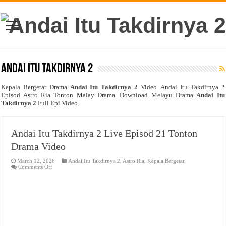
Andai Itu Takdirnya 2
Kepala
Bergetar Drama
Andai Itu Takdirnya 2
Video. Andai Itu Takdirnya 2
Episod Astro Ria Tonton Malay Drama. Download Melayu Drama
Andai Itu
Takdirnya 2
Full Epi Video.
Andai Itu Takdirnya 2 Live Episod 21 Tonton
Drama Video
March 12, 2026
Andai Itu Takdirnya 2
,
Astro Ria
,
Kepala Bergetar
on
Comments Off
Andai
Itu
Takdirnya
2
Live
Episod
21
Tonton
Drama