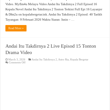
Video. Myflm4u Melayu Video Andai Itu Takdirnya 2 Full Episod 16
Kepala Novel Andai Itu Takdirnya 2 Tonton Terkini Full Epi 16 Layanjer
& Dfm2u on kepalabergetar.ink. Andai Itu Takdirnya 2 Episod: 40 Tarikh
Tayangan: 9 Februari 2026 Waktu Siaran: Isnin – …
Read More »
Andai Itu Takdirnya 2 Live Episod 15 Tonton
Drama Video
March 3, 2026
Andai Itu Takdirnya 2
,
Astro Ria
,
Kepala Bergetar
on
Comments Off
Andai
Itu
Takdirnya
2
Live
Episod
15
Tonton
Drama
Video