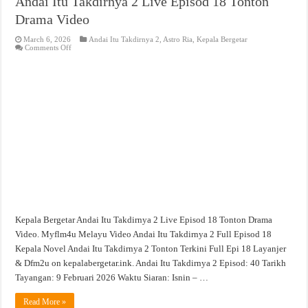
Andai Itu Takdirnya 2 Live Episod 18 Tonton
Drama Video
March 6, 2026
Andai Itu Takdirnya 2
,
Astro Ria
,
Kepala Bergetar
on
Comments Off
Andai
Itu
Takdirnya
2
Live
Episod
18
Tonton
Drama
Video
Kepala Bergetar Andai Itu Takdirnya 2 Live Episod 18 Tonton Drama
Video. Myflm4u Melayu Video Andai Itu Takdirnya 2 Full Episod 18
Kepala Novel Andai Itu Takdirnya 2 Tonton Terkini Full Epi 18 Layanjer
& Dfm2u on kepalabergetar.ink. Andai Itu Takdirnya 2 Episod: 40 Tarikh
Tayangan: 9 Februari 2026 Waktu Siaran: Isnin – …
Read More »