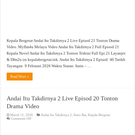
Video
Kepala Bergetar Andai Itu Takdirnya 2 Live Episod 21 Tonton Drama
Video. Myflm4u Melayu Video Andai Itu Takdirnya 2 Full Episod 21
Kepala Novel Andai Itu Takdirnya 2 Tonton Terkini Full Epi 21 Layanjer
& Dfm2u on kepalabergetar.ink. Andai Itu Takdirnya 2 Episod: 40 Tarikh
Tayangan: 9 Februari 2026 Waktu Siaran: Isnin – …
Read More »
Andai Itu Takdirnya 2 Live Episod 20 Tonton
Drama Video
March 11, 2026
Andai Itu Takdirnya 2
,
Astro Ria
,
Kepala Bergetar
on
Comments Off
Andai
Itu
Takdirnya
2