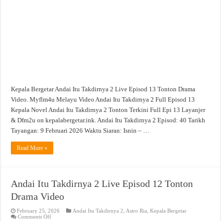
Episod
13
Tonton
Drama
Video
Kepala Bergetar Andai Itu Takdirnya 2 Live Episod 13 Tonton Drama
Video. Myflm4u Melayu Video Andai Itu Takdirnya 2 Full Episod 13
Kepala Novel Andai Itu Takdirnya 2 Tonton Terkini Full Epi 13 Layanjer
& Dfm2u on kepalabergetar.ink. Andai Itu Takdirnya 2 Episod: 40 Tarikh
Tayangan: 9 Februari 2026 Waktu Siaran: Isnin – …
Read More »
Andai Itu Takdirnya 2 Live Episod 12 Tonton
Drama Video
February 25, 2026
Andai Itu Takdirnya 2
,
Astro Ria
,
Kepala Bergetar
on
Comments Off