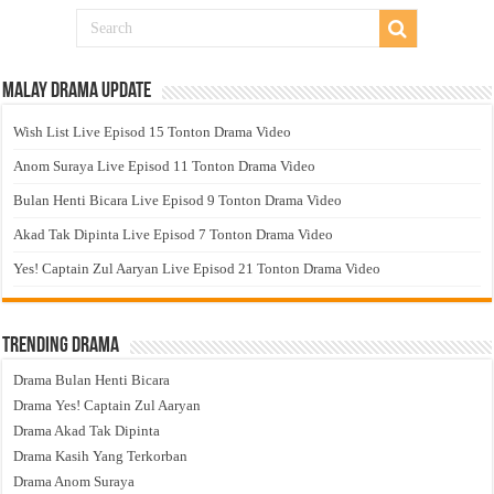
Malay Drama Update
Wish List Live Episod 15 Tonton Drama Video
Anom Suraya Live Episod 11 Tonton Drama Video
Bulan Henti Bicara Live Episod 9 Tonton Drama Video
Akad Tak Dipinta Live Episod 7 Tonton Drama Video
Yes! Captain Zul Aaryan Live Episod 21 Tonton Drama Video
Trending Drama
Drama Bulan Henti Bicara
Drama Yes! Captain Zul Aaryan
Drama Akad Tak Dipinta
Drama Kasih Yang Terkorban
Drama Anom Suraya