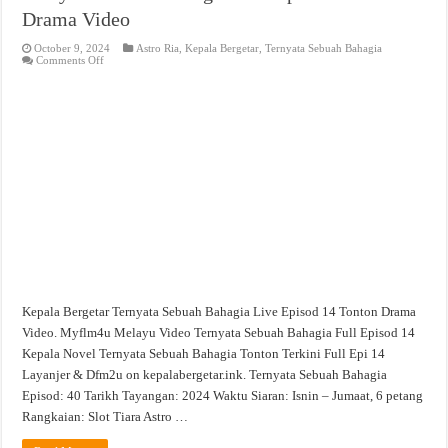
Drama Video
October 9, 2024
Astro Ria
,
Kepala Bergetar
,
Ternyata Sebuah Bahagia
on
Comments Off
Ternyata
Sebuah
Bahagia
Live
Episod
14
Tonton
Drama
Video
Kepala Bergetar Ternyata Sebuah Bahagia Live Episod 14 Tonton Drama
Video. Myflm4u Melayu Video Ternyata Sebuah Bahagia Full Episod 14
Kepala Novel Ternyata Sebuah Bahagia Tonton Terkini Full Epi 14
Layanjer & Dfm2u on kepalabergetar.ink. Ternyata Sebuah Bahagia
Episod: 40 Tarikh Tayangan: 2024 Waktu Siaran: Isnin – Jumaat, 6 petang
Rangkaian: Slot Tiara Astro …