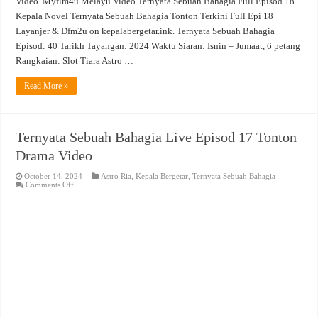
Video. Myflm4u Melayu Video Ternyata Sebuah Bahagia Full Episod 18
Kepala Novel Ternyata Sebuah Bahagia Tonton Terkini Full Epi 18
Layanjer & Dfm2u on kepalabergetar.ink. Ternyata Sebuah Bahagia
Episod: 40 Tarikh Tayangan: 2024 Waktu Siaran: Isnin – Jumaat, 6 petang
Rangkaian: Slot Tiara Astro …
Read More »
Ternyata Sebuah Bahagia Live Episod 17 Tonton
Drama Video
October 14, 2024
Astro Ria
,
Kepala Bergetar
,
Ternyata Sebuah Bahagia
on
Comments Off
Ternyata
Sebuah
Bahagia
Live
Episod
17
Tonton
Drama
Video