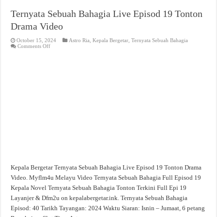
Ternyata Sebuah Bahagia Live Episod 19 Tonton
Drama Video
October 15, 2024
Astro Ria
,
Kepala Bergetar
,
Ternyata Sebuah Bahagia
on
Comments Off
Ternyata
Sebuah
Bahagia
Live
Episod
19
Tonton
Drama
Video
Kepala Bergetar Ternyata Sebuah Bahagia Live Episod 19 Tonton Drama
Video. Myflm4u Melayu Video Ternyata Sebuah Bahagia Full Episod 19
Kepala Novel Ternyata Sebuah Bahagia Tonton Terkini Full Epi 19
Layanjer & Dfm2u on kepalabergetar.ink. Ternyata Sebuah Bahagia
Episod: 40 Tarikh Tayangan: 2024 Waktu Siaran: Isnin – Jumaat, 6 petang