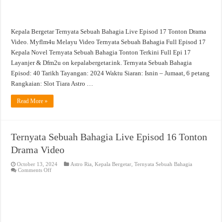
Kepala Bergetar Ternyata Sebuah Bahagia Live Episod 17 Tonton Drama
Video. Myflm4u Melayu Video Ternyata Sebuah Bahagia Full Episod 17
Kepala Novel Ternyata Sebuah Bahagia Tonton Terkini Full Epi 17
Layanjer & Dfm2u on kepalabergetar.ink. Ternyata Sebuah Bahagia
Episod: 40 Tarikh Tayangan: 2024 Waktu Siaran: Isnin – Jumaat, 6 petang
Rangkaian: Slot Tiara Astro …
Read More »
Ternyata Sebuah Bahagia Live Episod 16 Tonton
Drama Video
October 13, 2024
Astro Ria
,
Kepala Bergetar
,
Ternyata Sebuah Bahagia
on
Comments Off
Ternyata
Sebuah
Bahagia
Live
Episod
16
Tonton
Drama