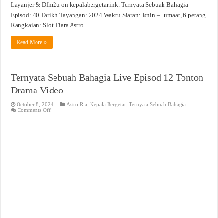
Layanjer & Dfm2u on kepalabergetar.ink. Ternyata Sebuah Bahagia
Episod: 40 Tarikh Tayangan: 2024 Waktu Siaran: Isnin – Jumaat, 6 petang
Rangkaian: Slot Tiara Astro …
Read More »
Ternyata Sebuah Bahagia Live Episod 12 Tonton
Drama Video
October 8, 2024
Astro Ria
,
Kepala Bergetar
,
Ternyata Sebuah Bahagia
on
Comments Off
Ternyata
Sebuah
Bahagia
Live
Episod
12
Tonton
Drama
Video