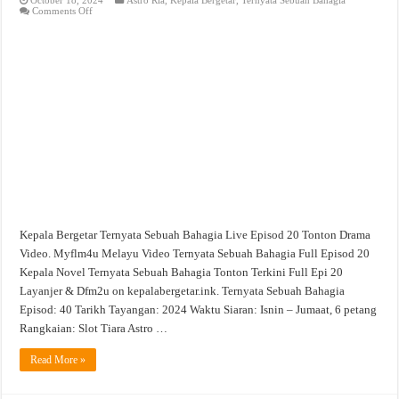
on
Comments Off
Ternyata
Sebuah
Bahagia
Live
Episod
20
Tonton
Drama
Video
Kepala Bergetar Ternyata Sebuah Bahagia Live Episod 20 Tonton Drama
Video. Myflm4u Melayu Video Ternyata Sebuah Bahagia Full Episod 20
Kepala Novel Ternyata Sebuah Bahagia Tonton Terkini Full Epi 20
Layanjer & Dfm2u on kepalabergetar.ink. Ternyata Sebuah Bahagia
Episod: 40 Tarikh Tayangan: 2024 Waktu Siaran: Isnin – Jumaat, 6 petang
Rangkaian: Slot Tiara Astro …
Read More »