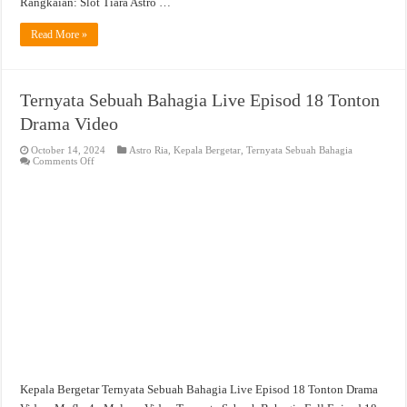
Rangkaian: Slot Tiara Astro …
Read More »
Ternyata Sebuah Bahagia Live Episod 18 Tonton
Drama Video
October 14, 2024
Astro Ria
,
Kepala Bergetar
,
Ternyata Sebuah Bahagia
on
Comments Off
Ternyata
Sebuah
Bahagia
Live
Episod
18
Tonton
Drama
Video
Kepala Bergetar Ternyata Sebuah Bahagia Live Episod 18 Tonton Drama