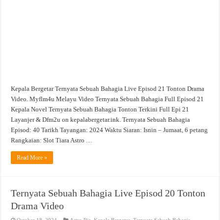
21
Tonton
Drama
Video
Kepala Bergetar Ternyata Sebuah Bahagia Live Episod 21 Tonton Drama
Video. Myflm4u Melayu Video Ternyata Sebuah Bahagia Full Episod 21
Kepala Novel Ternyata Sebuah Bahagia Tonton Terkini Full Epi 21
Layanjer & Dfm2u on kepalabergetar.ink. Ternyata Sebuah Bahagia
Episod: 40 Tarikh Tayangan: 2024 Waktu Siaran: Isnin – Jumaat, 6 petang
Rangkaian: Slot Tiara Astro …
Read More »
Ternyata Sebuah Bahagia Live Episod 20 Tonton
Drama Video
October 18, 2024
Astro Ria
,
Kepala Bergetar
,
Ternyata Sebuah Bahagia