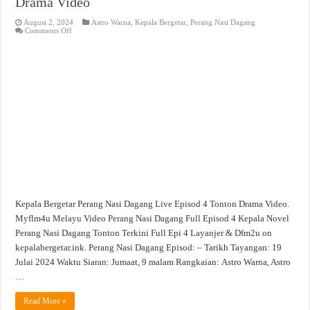
Drama Video
August 2, 2024
Astro Warna
,
Kepala Bergetar
,
Perang Nasi Dagang
on
Comments Off
Perang
Nasi
Dagang
Live
Episod
4
Tonton
Drama
Video
Kepala Bergetar Perang Nasi Dagang Live Episod 4 Tonton Drama Video.
Myflm4u Melayu Video Perang Nasi Dagang Full Episod 4 Kepala Novel
Perang Nasi Dagang Tonton Terkini Full Epi 4 Layanjer & Dfm2u on
kepalabergetar.ink. Perang Nasi Dagang Episod: – Tarikh Tayangan: 19
Julai 2024 Waktu Siaran: Jumaat, 9 malam Rangkaian: Astro Warna, Astro
…
Read More »