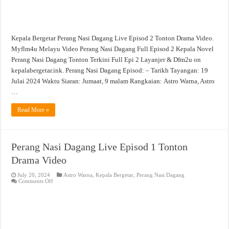
Kepala Bergetar Perang Nasi Dagang Live Episod 2 Tonton Drama Video.
Myflm4u Melayu Video Perang Nasi Dagang Full Episod 2 Kepala Novel
Perang Nasi Dagang Tonton Terkini Full Epi 2 Layanjer & Dfm2u on
kepalabergetar.ink. Perang Nasi Dagang Episod: – Tarikh Tayangan: 19
Julai 2024 Waktu Siaran: Jumaat, 9 malam Rangkaian: Astro Warna, Astro
…
Read More »
Perang Nasi Dagang Live Episod 1 Tonton
Drama Video
July 20, 2024
Astro Warna
,
Kepala Bergetar
,
Perang Nasi Dagang
on
Comments Off
Perang
Nasi
Dagang
Live
Episod
1
Tonton