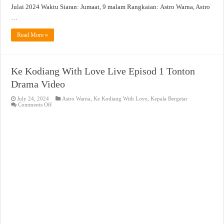
Julai 2024 Waktu Siaran: Jumaat, 9 malam Rangkaian: Astro Warna, Astro
…
Read More »
Ke Kodiang With Love Live Episod 1 Tonton
Drama Video
July 24, 2024
Astro Warna
,
Ke Kodiang With Love
,
Kepala Bergetar
on
Comments Off
Ke
Kodiang
With
Love
Live
Episod
1
Tonton
Drama
Video