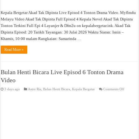
Kepala Bergetar Akad Tak Dipinta Live Episod 4 Tonton Drama Video. Myflm4u
Melayu Video Akad Tak Dipinta Full Episod 4 Kepala Novel Akad Tak Dipinta
Tonton Terkini Full Epi 4 Layanjer & Dfm2u on kepalabergetar.ink. Akad Tak
Dipinta Episod: 20 Tarikh Tayangan: 30 Julai 2026 Waktu Siaran: Isnin –
Khamis, 10:00 malam Rangkaian: Samarinda …
Read More »
Bulan Henti Bicara Live Episod 6 Tonton Drama
Video
on
3 days ago
Astro Ria
,
Bulan Henti Bicara
,
Kepala Bergetar
Comments Off
Bulan
Henti
Bicara
Live
Episod
6
Tonton
Drama
Video