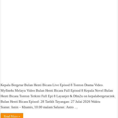
Bulan
Henti
Bicara
Live
Episod
8
Tonton
Drama
Video
Kepala Bergetar Bulan Henti Bicara Live Episod 8 Tonton Drama Video.
Myflm4u Melayu Video Bulan Henti Bicara Full Episod 8 Kepala Novel Bulan
Henti Bicara Tonton Terkini Full Epi 8 Layanjer & Dfm2u on kepalabergetar.ink.
Bulan Henti Bicara Episod: 28 Tarikh Tayangan: 27 Julai 2026 Waktu
Siaran: Isnin – Khamis, 10.00 malam Saluran: Astro …
Read More »