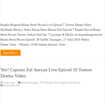
Kepala Bergetar Bulan Henti Bicara Live Episod 7 Tonton Drama Video.
Myflm4u Melayu Video Bulan Henti Bicara Full Episod 7 Kepala Novel Bulan
Henti Bicara Tonton Terkini Full Epi 7 Layanjer & Dfm2u on kepalabergetar.ink.
Bulan Henti Bicara Episod: 28 Tarikh Tayangan: 27 Julai 2026 Waktu
Siaran: Isnin – Khamis, 10.00 malam Saluran: Astro …
Read More »
Yes! Captain Zul Aaryan Live Episod 19 Tonton
Drama Video
2 days ago
Kepala Bergetar
,
TV3 Drama
,
Yes! Captain Zul Aaryan
on
Comments Off
Yes!
Captain
Zul
Aaryan
Live
Episod
19