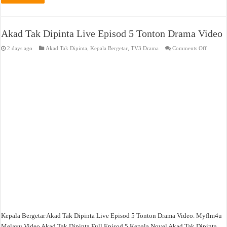
Akad Tak Dipinta Live Episod 5 Tonton Drama Video
on
2 days ago
Akad Tak Dipinta
,
Kepala Bergetar
,
TV3 Drama
Comments Off
Akad
Tak
Dipinta
Live
Episod
5
Tonton
Drama
Video
Kepala Bergetar Akad Tak Dipinta Live Episod 5 Tonton Drama Video. Myflm4u
Melayu Video Akad Tak Dipinta Full Episod 5 Kepala Novel Akad Tak Dipinta