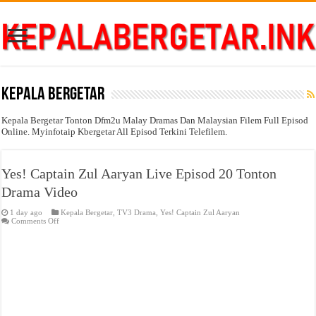
Kepala Bergetar
Kepala Bergetar Tonton Dfm2u Malay Dramas Dan Malaysian Filem Full Episod
Online. Myinfotaip Kbergetar All Episod Terkini Telefilem.
Yes! Captain Zul Aaryan Live Episod 20 Tonton
Drama Video
1 day ago
Kepala Bergetar
,
TV3 Drama
,
Yes! Captain Zul Aaryan
on
Comments Off
Yes!
Captain
Zul
Aaryan
Live
Episod
20
Tonton
Drama
Video