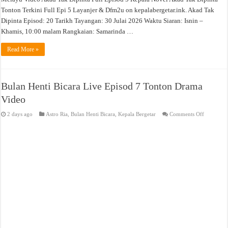
Tonton Terkini Full Epi 5 Layanjer & Dfm2u on kepalabergetar.ink. Akad Tak
Dipinta Episod: 20 Tarikh Tayangan: 30 Julai 2026 Waktu Siaran: Isnin –
Khamis, 10:00 malam Rangkaian: Samarinda …
Read More »
Bulan Henti Bicara Live Episod 7 Tonton Drama
Video
on
2 days ago
Astro Ria
,
Bulan Henti Bicara
,
Kepala Bergetar
Comments Off
Bulan
Henti
Bicara
Live
Episod
7
Tonton
Drama
Video