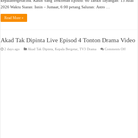
kepalabergetar.ink. Kasih Yang Terkorban Episod: 60 Tarikh Tayangan: 13 Julai
2026 Waktu Siaran: Isnin – Jumaat, 6:00 petang Saluran: Astro …
Read More »
Akad Tak Dipinta Live Episod 4 Tonton Drama Video
on
2 days ago
Akad Tak Dipinta
,
Kepala Bergetar
,
TV3 Drama
Comments Off
Akad
Tak
Dipinta
Live
Episod
4
Tonton
Drama
Video