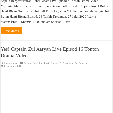
Kepala Bergetar Bulan Henti Bicara Live Episod 5 Tonton Drama Video.
Myflm4u Melayu Video Bulan Henti Bicara Full Episod 5 Kepala Novel Bulan
Henti Bicara Tonton Terkini Full Epi 5 Layanjer & Dfm2u on kepalabergetar.ink.
Bulan Henti Bicara Episod: 28 Tarikh Tayangan: 27 Julai 2026 Waktu
Siaran: Isnin – Khamis, 10.00 malam Saluran: Astro …
Read More »
Yes! Captain Zul Aaryan Live Episod 16 Tonton
Drama Video
1 week ago
Kepala Bergetar
,
TV3 Drama
,
Yes! Captain Zul Aaryan
on
Comments Off
Yes!
Captain
Zul
Aaryan
Live
Episod
16
Tonton
Drama
Video