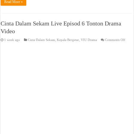
Read More »
Cinta Dalam Sekam Live Episod 6 Tonton Drama
Video
on
1 week ago
Cinta Dalam Sekam
,
Kepala Bergetar
,
VIU Drama
Comments Off
Cinta
Dala
Seka
Live
Episo
6
Tonto
Dram
Video