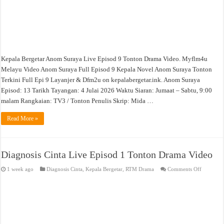
Kepala Bergetar Anom Suraya Live Episod 9 Tonton Drama Video. Myflm4u
Melayu Video Anom Suraya Full Episod 9 Kepala Novel Anom Suraya Tonton
Terkini Full Epi 9 Layanjer & Dfm2u on kepalabergetar.ink. Anom Suraya
Episod: 13 Tarikh Tayangan: 4 Julai 2026 Waktu Siaran: Jumaat – Sabtu, 9:00
malam Rangkaian: TV3 / Tonton Penulis Skrip: Mida …
Read More »
Diagnosis Cinta Live Episod 1 Tonton Drama Video
on
1 week ago
Diagnosis Cinta
,
Kepala Bergetar
,
RTM Drama
Comments Off
Diagnosis
Cinta
Live
Episod
1
Tonton
Drama
Video