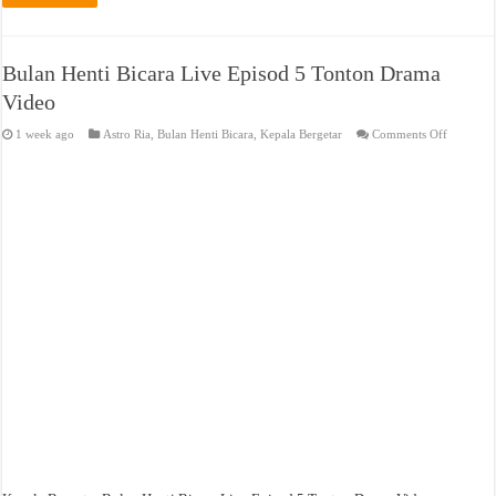
Bulan Henti Bicara Live Episod 5 Tonton Drama
Video
on
1 week ago
Astro Ria
,
Bulan Henti Bicara
,
Kepala Bergetar
Comments Off
Bulan
Henti
Bicara
Live
Episod
5
Tonton
Drama
Video