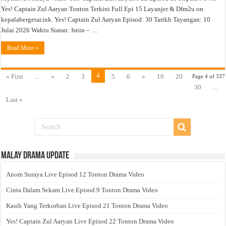
Yes! Captain Zul Aaryan Tonton Terkini Full Epi 15 Layanjer & Dfm2u on
kepalabergetar.ink. Yes! Captain Zul Aaryan Episod: 30 Tarikh Tayangan: 10
Julai 2026 Waktu Siaran: Isnin – …
Read More »
4
« First
...
«
2
3
5
6
»
10
20
Page 4 of 337
30
...
Last »
Malay Drama Update
Anom Suraya Live Episod 12 Tonton Drama Video
Cinta Dalam Sekam Live Episod 9 Tonton Drama Video
Kasih Yang Terkorban Live Episod 21 Tonton Drama Video
Yes! Captain Zul Aaryan Live Episod 22 Tonton Drama Video