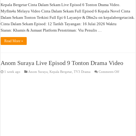
Kepala Bergetar Cinta Dalam Sekam Live Episod 6 Tonton Drama Video.
Myflm4u Melayu Video Cinta Dalam Sekam Full Episod 6 Kepala Novel Cinta
Dalam Sekam Tonton Terkini Full Epi 6 Layanjer & Dfm2u on kepalabergetar.ink.
Cinta Dalam Sekam Episod: 12 Tarikh Tayangan: 16 Julai 2026 Waktu
Siaran: Khamis & Jumaat Platform Penstriman: Viu Penulis …
Read More »
Anom Suraya Live Episod 9 Tonton Drama Video
on
1 week ago
Anom Suraya
,
Kepala Bergetar
,
TV3 Drama
Comments Off
Anom
Suraya
Live
Episod
9
Tonton
Drama
Video