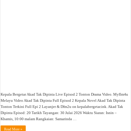
Akad
Tak
Dipinta
Live
Episod
2
Tonton
Drama
Video
Kepala Bergetar Akad Tak Dipinta Live Episod 2 Tonton Drama Video. Myflm4u
Melayu Video Akad Tak Dipinta Full Episod 2 Kepala Novel Akad Tak Dipinta
Tonton Terkini Full Epi 2 Layanjer & Dfm2u on kepalabergetar.ink. Akad Tak
Dipinta Episod: 20 Tarikh Tayangan: 30 Julai 2026 Waktu Siaran: Isnin –
Khamis, 10:00 malam Rangkaian: Samarinda …
Read More »