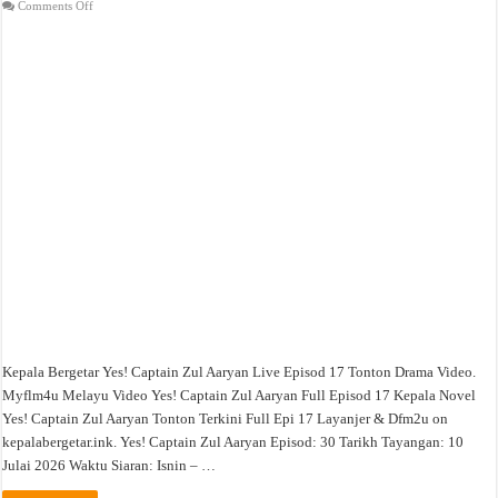
on
Comments Off
Yes!
Captain
Zul
Aaryan
Live
Episod
17
Tonton
Drama
Video
Kepala Bergetar Yes! Captain Zul Aaryan Live Episod 17 Tonton Drama Video.
Myflm4u Melayu Video Yes! Captain Zul Aaryan Full Episod 17 Kepala Novel
Yes! Captain Zul Aaryan Tonton Terkini Full Epi 17 Layanjer & Dfm2u on
kepalabergetar.ink. Yes! Captain Zul Aaryan Episod: 30 Tarikh Tayangan: 10
Julai 2026 Waktu Siaran: Isnin – …