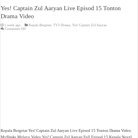
Yes! Captain Zul Aaryan Live Episod 15 Tonton
Drama Video
1 week ago
Kepala Bergetar
,
TV3 Drama
,
Yes! Captain Zul Aaryan
on
Comments Off
Yes!
Captain
Zul
Aaryan
Live
Episod
15
Tonton
Drama
Video
Kepala Bergetar Yes! Captain Zul Aaryan Live Episod 15 Tonton Drama Video.
Myflm4u Melayu Video Yes! Captain Zul Aaryan Full Episod 15 Kepala Novel