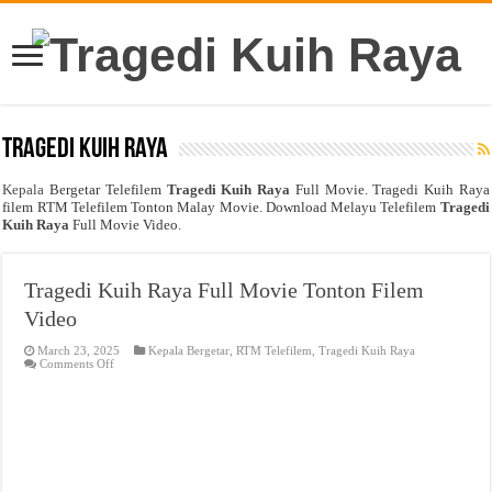
Tragedi Kuih Raya
Kepala
Bergetar Telefilem
Tragedi Kuih Raya
Full Movie. Tragedi Kuih Raya
filem RTM Telefilem Tonton Malay Movie. Download Melayu Telefilem
Tragedi
Kuih Raya
Full Movie Video.
Tragedi Kuih Raya Full Movie Tonton Filem
Video
March 23, 2025
Kepala Bergetar
,
RTM Telefilem
,
Tragedi Kuih Raya
on
Comments Off
Tragedi
Kuih
Raya
Full
Movie
Tonton
Filem
Video