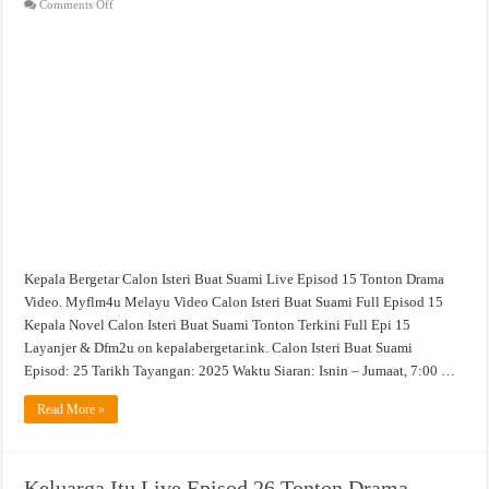
on
Comments Off
Calon
Isteri
Buat
Suami
Live
Episod
15
Tonton
Drama
Video
Kepala Bergetar Calon Isteri Buat Suami Live Episod 15 Tonton Drama
Video. Myflm4u Melayu Video Calon Isteri Buat Suami Full Episod 15
Kepala Novel Calon Isteri Buat Suami Tonton Terkini Full Epi 15
Layanjer & Dfm2u on kepalabergetar.ink. Calon Isteri Buat Suami
Episod: 25 Tarikh Tayangan: 2025 Waktu Siaran: Isnin – Jumaat, 7:00 …
Read More »
Keluarga Itu Live Episod 26 Tonton Drama