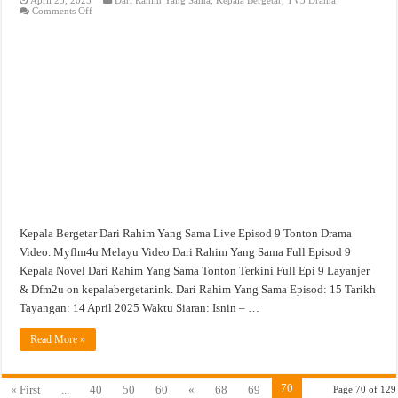
on
Comments Off
Dari
Rahim
Yang
Sama
Live
Episod
9
Tonton
Drama
Video
Kepala Bergetar Dari Rahim Yang Sama Live Episod 9 Tonton Drama
Video. Myflm4u Melayu Video Dari Rahim Yang Sama Full Episod 9
Kepala Novel Dari Rahim Yang Sama Tonton Terkini Full Epi 9 Layanjer
& Dfm2u on kepalabergetar.ink. Dari Rahim Yang Sama Episod: 15 Tarikh
Tayangan: 14 April 2025 Waktu Siaran: Isnin – …
Read More »
70
« First
...
40
50
60
«
68
69
Page 70 of 129