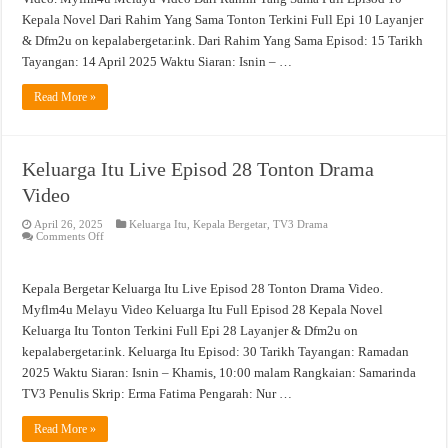
Kepala Novel Dari Rahim Yang Sama Tonton Terkini Full Epi 10 Layanjer
& Dfm2u on kepalabergetar.ink. Dari Rahim Yang Sama Episod: 15 Tarikh
Tayangan: 14 April 2025 Waktu Siaran: Isnin – …
Read More »
Keluarga Itu Live Episod 28 Tonton Drama
Video
April 26, 2025
Keluarga Itu
,
Kepala Bergetar
,
TV3 Drama
on
Comments Off
Keluarga
Itu
Live
Episod
Kepala Bergetar Keluarga Itu Live Episod 28 Tonton Drama Video.
28
Tonton
Myflm4u Melayu Video Keluarga Itu Full Episod 28 Kepala Novel
Drama
Keluarga Itu Tonton Terkini Full Epi 28 Layanjer & Dfm2u on
Video
kepalabergetar.ink. Keluarga Itu Episod: 30 Tarikh Tayangan: Ramadan
2025 Waktu Siaran: Isnin – Khamis, 10:00 malam Rangkaian: Samarinda
TV3 Penulis Skrip: Erma Fatima Pengarah: Nur …
Read More »