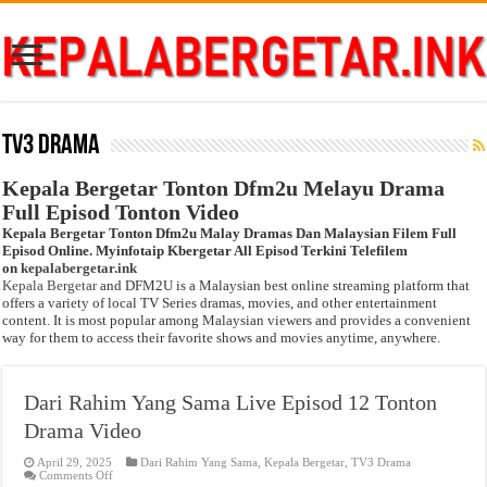
TV3 Drama
Kepala Bergetar Tonton Dfm2u Melayu Drama
Full Episod Tonton Video
Kepala Bergetar Tonton Dfm2u Malay Dramas Dan Malaysian Filem Full
Episod Online. Myinfotaip Kbergetar All Episod Terkini Telefilem
on
kepalabergetar.ink
Kepala Bergetar
and DFM2U is a Malaysian best online streaming platform that
offers a variety of local TV Series dramas, movies, and other entertainment
content. It is most popular among Malaysian viewers and provides a convenient
way for them to access their favorite shows and movies anytime, anywhere.
Dari Rahim Yang Sama Live Episod 12 Tonton
Drama Video
April 29, 2025
Dari Rahim Yang Sama
,
Kepala Bergetar
,
TV3 Drama
on
Comments Off
Dari