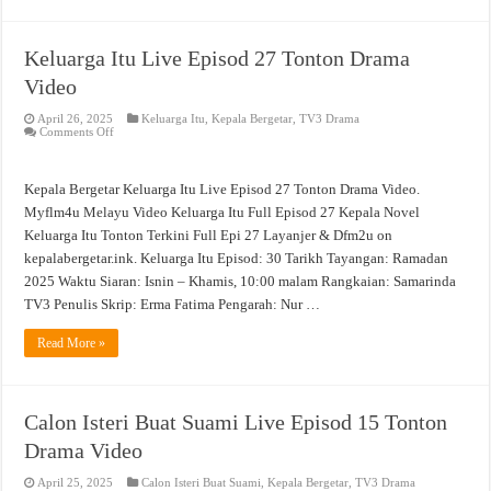
Keluarga Itu Live Episod 27 Tonton Drama
Video
April 26, 2025
Keluarga Itu
,
Kepala Bergetar
,
TV3 Drama
on
Comments Off
Keluarga
Itu
Live
Episod
Kepala Bergetar Keluarga Itu Live Episod 27 Tonton Drama Video.
27
Tonton
Myflm4u Melayu Video Keluarga Itu Full Episod 27 Kepala Novel
Drama
Keluarga Itu Tonton Terkini Full Epi 27 Layanjer & Dfm2u on
Video
kepalabergetar.ink. Keluarga Itu Episod: 30 Tarikh Tayangan: Ramadan
2025 Waktu Siaran: Isnin – Khamis, 10:00 malam Rangkaian: Samarinda
TV3 Penulis Skrip: Erma Fatima Pengarah: Nur …
Read More »
Calon Isteri Buat Suami Live Episod 15 Tonton
Drama Video
April 25, 2025
Calon Isteri Buat Suami
,
Kepala Bergetar
,
TV3 Drama