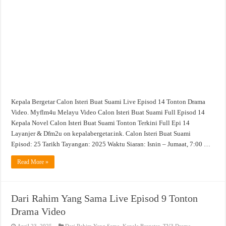
Live
Episod
14
Tonton
Drama
Video
Kepala Bergetar Calon Isteri Buat Suami Live Episod 14 Tonton Drama
Video. Myflm4u Melayu Video Calon Isteri Buat Suami Full Episod 14
Kepala Novel Calon Isteri Buat Suami Tonton Terkini Full Epi 14
Layanjer & Dfm2u on kepalabergetar.ink. Calon Isteri Buat Suami
Episod: 25 Tarikh Tayangan: 2025 Waktu Siaran: Isnin – Jumaat, 7:00 …
Read More »
Dari Rahim Yang Sama Live Episod 9 Tonton
Drama Video
April 23, 2025
Dari Rahim Yang Sama
,
Kepala Bergetar
,
TV3 Drama