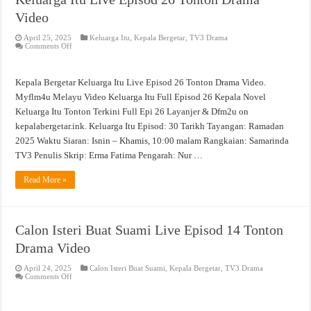
Video
April 25, 2025
Keluarga Itu
,
Kepala Bergetar
,
TV3 Drama
on
Comments Off
Keluarga
Itu
Live
Episod
Kepala Bergetar Keluarga Itu Live Episod 26 Tonton Drama Video.
26
Tonton
Myflm4u Melayu Video Keluarga Itu Full Episod 26 Kepala Novel
Drama
Keluarga Itu Tonton Terkini Full Epi 26 Layanjer & Dfm2u on
Video
kepalabergetar.ink. Keluarga Itu Episod: 30 Tarikh Tayangan: Ramadan
2025 Waktu Siaran: Isnin – Khamis, 10:00 malam Rangkaian: Samarinda
TV3 Penulis Skrip: Erma Fatima Pengarah: Nur …
Read More »
Calon Isteri Buat Suami Live Episod 14 Tonton
Drama Video
April 24, 2025
Calon Isteri Buat Suami
,
Kepala Bergetar
,
TV3 Drama
on
Comments Off
Calon
Isteri
Buat
Suami