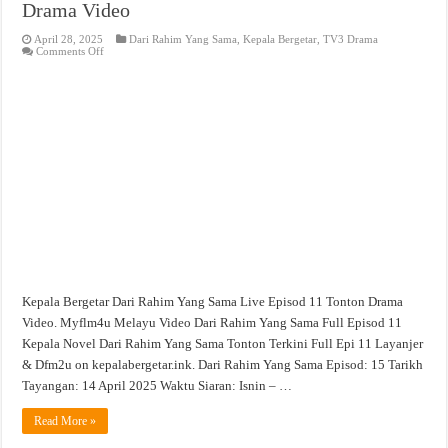
Drama Video
April 28, 2025
Dari Rahim Yang Sama
,
Kepala Bergetar
,
TV3 Drama
on
Comments Off
Dari
Rahim
Yang
Sama
Live
Episod
11
Tonton
Drama
Video
Kepala Bergetar Dari Rahim Yang Sama Live Episod 11 Tonton Drama
Video. Myflm4u Melayu Video Dari Rahim Yang Sama Full Episod 11
Kepala Novel Dari Rahim Yang Sama Tonton Terkini Full Epi 11 Layanjer
& Dfm2u on kepalabergetar.ink. Dari Rahim Yang Sama Episod: 15 Tarikh
Tayangan: 14 April 2025 Waktu Siaran: Isnin – …
Read More »