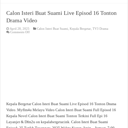
Calon Isteri Buat Suami Live Episod 16 Tonton
Drama Video
April 28, 2025
Calon Isteri Buat Suami
,
Kepala Bergetar
,
TV3 Drama
on
Comments Off
Calon
Isteri
Buat
Suami
Live
Episod
16
Tonton
Drama
Video
Kepala Bergetar Calon Isteri Buat Suami Live Episod 16 Tonton Drama
Video. Myflm4u Melayu Video Calon Isteri Buat Suami Full Episod 16
Kepala Novel Calon Isteri Buat Suami Tonton Terkini Full Epi 16
Layanjer & Dfm2u on kepalabergetar.ink. Calon Isteri Buat Suami
Episod: 25 Tarikh Tayangan: 2025 Waktu Siaran: Isnin – Jumaat, 7:00 …