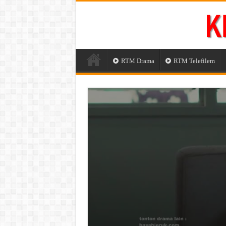
RTM Drama
RTM Telefilem