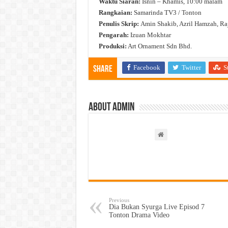
Waktu Siaran:
Isnin – Khamis, 10:00 malam
Rangkaian:
Samarinda TV3 / Tonton
Penulis Skrip:
Amin Shakib, Azril Hamzah, Raj
Pengarah:
Izuan Mokhtar
Produksi:
Art Ornament Sdn Bhd.
Facebook
Twitter
S
Share
About admin
Previous
Dia Bukan Syurga Live Episod 7
Tonton Drama Video