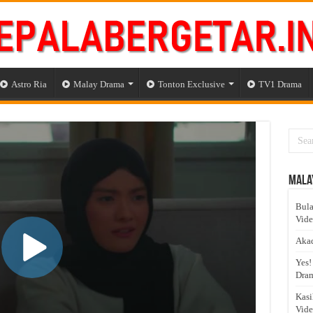
Astro Ria
Malay Drama
Tonton Exclusive
TV1 Drama
Mala
Bula
Vid
Akad
Yes!
Dram
Kasi
Vid