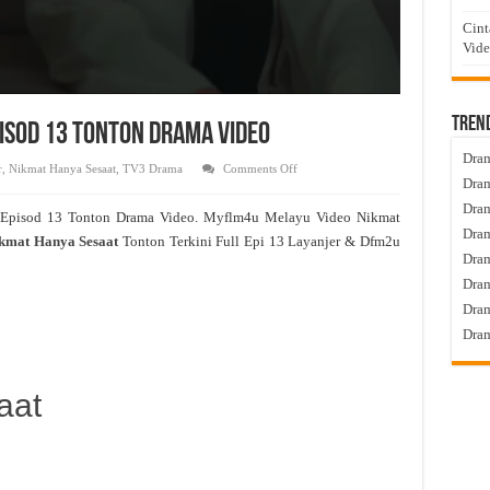
Cint
Vid
Tren
pisod 13 Tonton Drama Video
Dram
on
r
,
Nikmat Hanya Sesaat
,
TV3 Drama
Comments Off
Nikmat
Dram
Hanya
Sesaat
Dram
 Episod 13 Tonton Drama Video. Myflm4u Melayu Video Nikmat
Live
Dram
Episod
kmat Hanya Sesaat
Tonton Terkini Full Epi 13 Layanjer & Dfm2u
13
Dra
Tonton
Drama
Dram
Video
Dram
Dram
aat