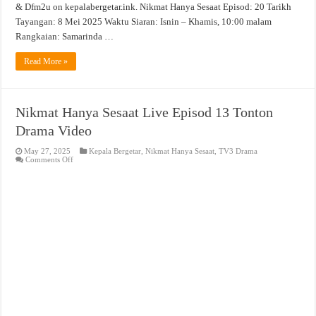
& Dfm2u on kepalabergetar.ink. Nikmat Hanya Sesaat Episod: 20 Tarikh
Tayangan: 8 Mei 2025 Waktu Siaran: Isnin – Khamis, 10:00 malam
Rangkaian: Samarinda …
Read More »
Nikmat Hanya Sesaat Live Episod 13 Tonton
Drama Video
May 27, 2025
Kepala Bergetar
,
Nikmat Hanya Sesaat
,
TV3 Drama
on
Comments Off
Nikmat
Hanya
Sesaat
Live
Episod
13
Tonton
Drama
Video