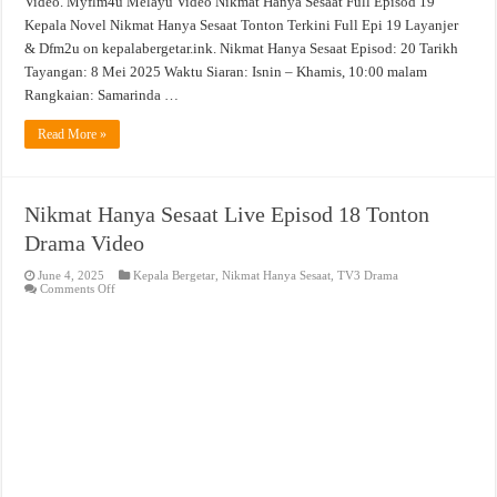
Video. Myflm4u Melayu Video Nikmat Hanya Sesaat Full Episod 19
Kepala Novel Nikmat Hanya Sesaat Tonton Terkini Full Epi 19 Layanjer
& Dfm2u on kepalabergetar.ink. Nikmat Hanya Sesaat Episod: 20 Tarikh
Tayangan: 8 Mei 2025 Waktu Siaran: Isnin – Khamis, 10:00 malam
Rangkaian: Samarinda …
Read More »
Nikmat Hanya Sesaat Live Episod 18 Tonton
Drama Video
June 4, 2025
Kepala Bergetar
,
Nikmat Hanya Sesaat
,
TV3 Drama
on
Comments Off
Nikmat
Hanya
Sesaat
Live
Episod
18
Tonton
Drama
Video