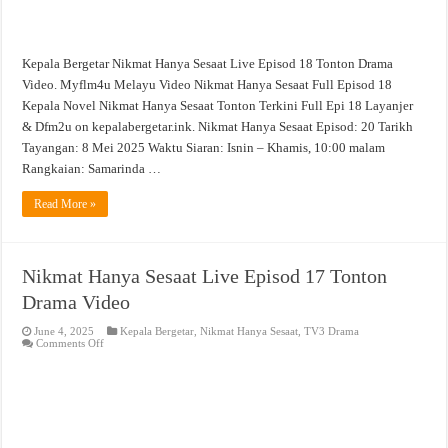
Kepala Bergetar Nikmat Hanya Sesaat Live Episod 18 Tonton Drama
Video. Myflm4u Melayu Video Nikmat Hanya Sesaat Full Episod 18
Kepala Novel Nikmat Hanya Sesaat Tonton Terkini Full Epi 18 Layanjer
& Dfm2u on kepalabergetar.ink. Nikmat Hanya Sesaat Episod: 20 Tarikh
Tayangan: 8 Mei 2025 Waktu Siaran: Isnin – Khamis, 10:00 malam
Rangkaian: Samarinda …
Read More »
Nikmat Hanya Sesaat Live Episod 17 Tonton
Drama Video
June 4, 2025
Kepala Bergetar
,
Nikmat Hanya Sesaat
,
TV3 Drama
on
Comments Off
Nikmat
Hanya
Sesaat
Live
Episod
17
Tonton
Drama