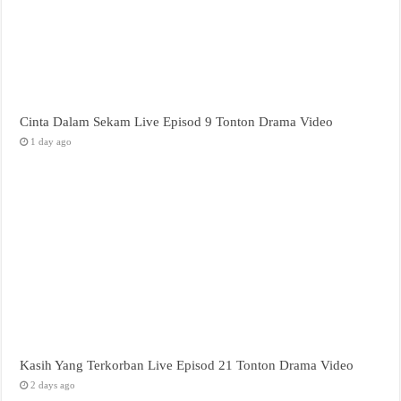
Cinta Dalam Sekam Live Episod 9 Tonton Drama Video
1 day ago
Kasih Yang Terkorban Live Episod 21 Tonton Drama Video
2 days ago