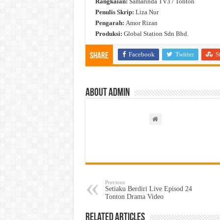
Rangkaian:
Samarinda TV3 / Tonton
Penulis Skrip:
Liza Nur
Pengarah:
Amor Rizan
Produksi:
Global Station Sdn Bhd.
Facebook
Twitter
S
Share
About admin
Previous
Setiaku Berdiri Live Episod 24
Tonton Drama Video
Related Articles