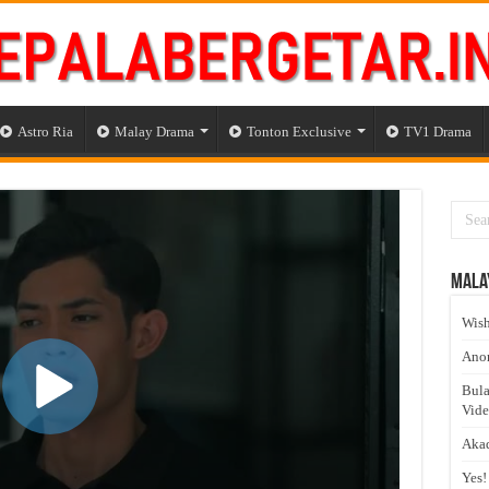
Astro Ria
Malay Drama
Tonton Exclusive
TV1 Drama
Mala
Wish
Anom
Bula
Vid
Akad
Yes!