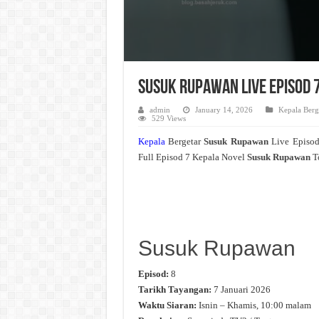
Susuk Rupawan Live Episod 
admin
January 14, 2026
Kepala Berg
529 Views
Kepala
Bergetar
Susuk Rupawan
Live Episo
Full Episod 7 Kepala Novel
Susuk Rupawan
T
Susuk Rupawan
Episod:
8
Tarikh Tayangan:
7 Januari 2026
Waktu Siaran:
Isnin – Khamis, 10:00 malam