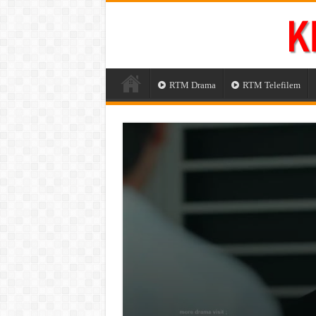
RTM Drama
RTM Telefilem