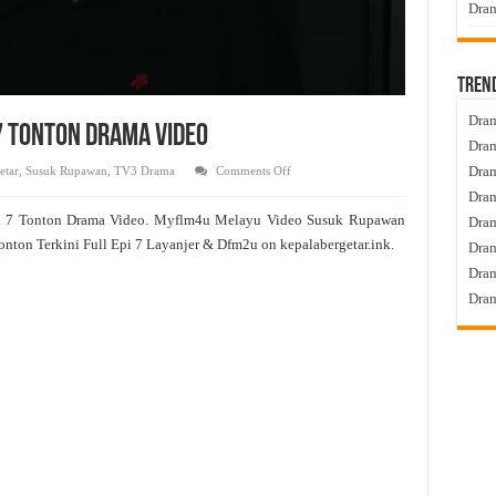
Dram
Tren
Dram
7 Tonton Drama Video
Dram
on
Dram
etar
,
Susuk Rupawan
,
TV3 Drama
Comments Off
Susuk
Dram
Rupawan
Live
d 7 Tonton Drama Video. Myflm4u Melayu Video Susuk Rupawan
Dra
Episod
7
onton Terkini Full Epi 7 Layanjer & Dfm2u on kepalabergetar.ink.
Dram
Tonton
Drama
Dram
Video
Dram