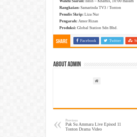
Waktu Siaran:
Isnin – Khamis, 10:00 malam
Rangkaian:
Samarinda TV3 / Tonton
Penulis Skrip:
Liza Nur
Pengarah:
Amor Rizan
Produksi:
Global Station Sdn Bhd.
Facebook
Twitter
S
Share
About admin
Previous
Pak Su Ammara Live Episod 11
Tonton Drama Video