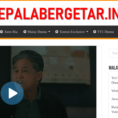
Astro Ria
Malay Drama
Tonton Exclusive
TV1 Drama
Mala
Yes!
Dram
Wish
Anom
Bula
Vid