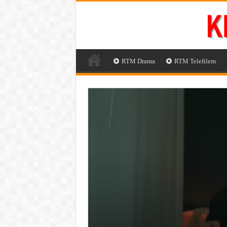
RTM Drama
RTM Telefilem