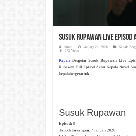
Susuk Rupawan Live Episod 
admin
January 20, 2026
Kepala Berg
572 Views
Kepala
Bergetar
Susuk Rupawan
Live Epi
Rupawan Full Episod Akhir Kepala Novel
Su
kepalabergetar.ink.
Susuk Rupawan
Episod:
8
Tarikh Tayangan:
7 Januari 2026