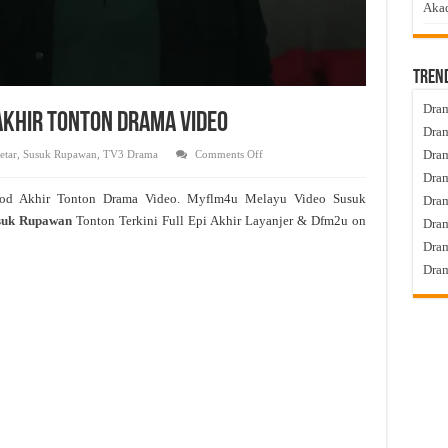
Akad
Tren
Dram
Akhir Tonton Drama Video
Dram
on
Dram
etar
,
Susuk Rupawan
,
TV3 Drama
Comments Off
Susuk
Dram
Rupawan
Live
sod Akhir Tonton Drama Video. Myflm4u Melayu Video Susuk
Dra
Episod
Akhir
suk Rupawan
Tonton Terkini Full Epi Akhir Layanjer & Dfm2u on
Dram
Tonton
Drama
Dram
Video
Dram