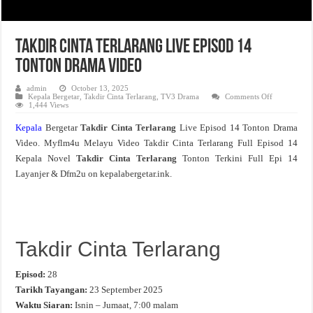
Takdir Cinta Terlarang Live Episod 14
Tonton Drama Video
admin
October 13, 2025
on
Kepala Bergetar
,
Takdir Cinta Terlarang
,
TV3 Drama
Comments Off
Takdir
1,444 Views
Cinta
Terlarang
Kepala
Bergetar
Takdir Cinta Terlarang
Live Episod 14 Tonton Drama
Live
Episod
Video. Myflm4u Melayu Video Takdir Cinta Terlarang Full Episod 14
14
Tonton
Kepala Novel
Takdir Cinta Terlarang
Tonton Terkini Full Epi 14
Drama
Video
Layanjer & Dfm2u on kepalabergetar.ink.
Takdir Cinta Terlarang
Episod:
28
Tarikh Tayangan:
23 September 2025
Waktu Siaran:
Isnin – Jumaat, 7:00 malam