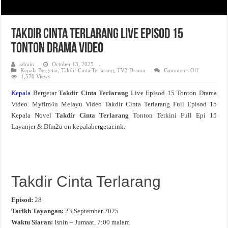
Takdir Cinta Terlarang Live Episod 15
Tonton Drama Video
admin
October 13, 2025
on
Kepala Bergetar
,
Takdir Cinta Terlarang
,
TV3 Drama
Comments Off
Takdir
1,570 Views
Cinta
Terlarang
Kepala
Bergetar
Takdir Cinta Terlarang
Live Episod 15 Tonton Drama
Live
Episod
Video. Myflm4u Melayu Video Takdir Cinta Terlarang Full Episod 15
15
Tonton
Kepala Novel
Takdir Cinta Terlarang
Tonton Terkini Full Epi 15
Drama
Video
Layanjer & Dfm2u on kepalabergetar.ink.
Takdir Cinta Terlarang
Episod:
28
Tarikh Tayangan:
23 September 2025
Waktu Siaran:
Isnin – Jumaat, 7:00 malam