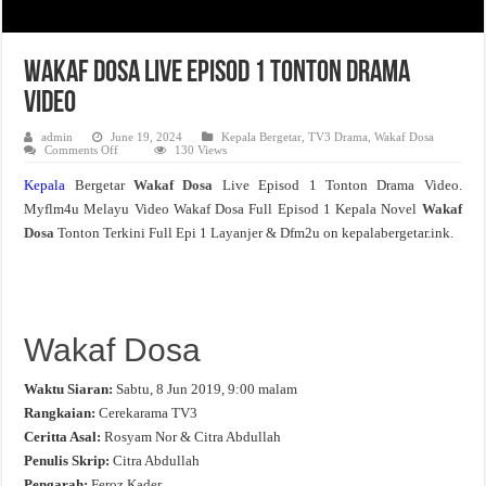
Wakaf Dosa Live Episod 1 Tonton Drama
Video
admin
June 19, 2024
Kepala Bergetar
,
TV3 Drama
,
Wakaf Dosa
on
Comments Off
130 Views
Wakaf
Dosa
Kepala
Bergetar
Wakaf Dosa
Live Episod 1 Tonton Drama Video.
Live
Episod
Myflm4u Melayu Video Wakaf Dosa Full Episod 1 Kepala Novel
Wakaf
1
Tonton
Dosa
Tonton Terkini Full Epi 1 Layanjer & Dfm2u on kepalabergetar.ink.
Drama
Video
Wakaf Dosa
Waktu Siaran:
Sabtu, 8 Jun 2019, 9:00 malam
Rangkaian:
Cerekarama TV3
Ceritta Asal:
Rosyam Nor & Citra Abdullah
Penulis Skrip:
Citra Abdullah
Pengarah:
Feroz Kader