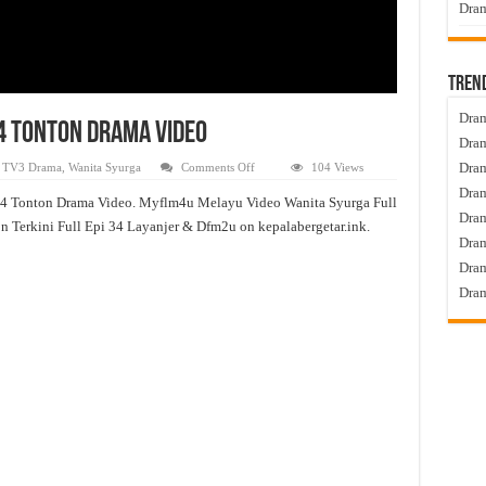
Dram
Tren
Dram
34 Tonton Drama Video
Dram
on
Dram
,
TV3 Drama
,
Wanita Syurga
Comments Off
104 Views
Wanita
Dram
Syurga
34 Tonton Drama Video. Myflm4u Melayu Video Wanita Syurga Full
Live
Dra
Episod
n Terkini Full Epi 34 Layanjer & Dfm2u on kepalabergetar.ink.
34
Dram
Tonton
Drama
Dram
Video
Dram