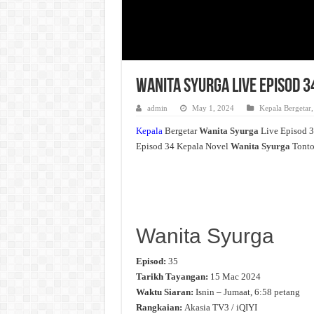
Wanita Syurga Live Episod 
admin
May 1, 2024
Kepala Bergetar
Kepala
Bergetar
Wanita Syurga
Live Episod 
Episod 34 Kepala Novel
Wanita Syurga
Tonto
Wanita Syurga
Episod:
35
Tarikh Tayangan:
15 Mac 2024
Waktu Siaran:
Isnin – Jumaat, 6:58 petang
Rangkaian:
Akasia TV3 / iQIYI