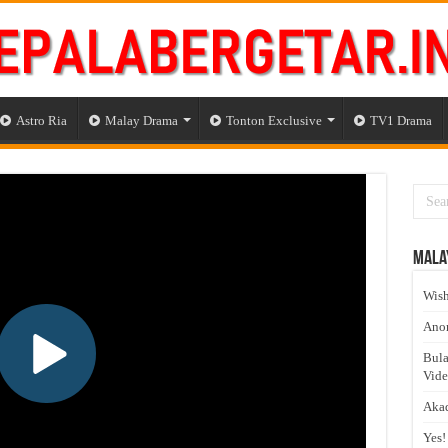
Astro Ria
Malay Drama
Tonton Exclusive
TV1 Drama
Mala
Wish
Anom
Bula
Vid
Akad
Yes!