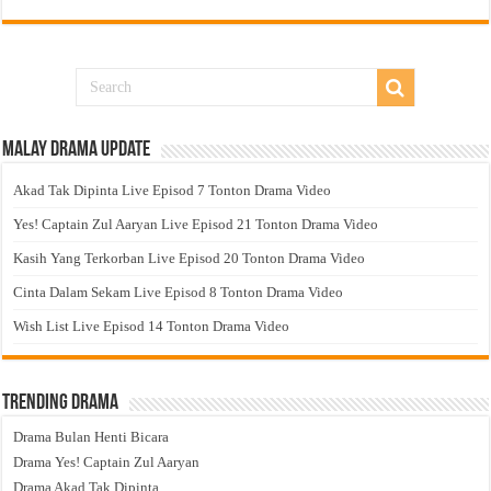
Malay Drama Update
Akad Tak Dipinta Live Episod 7 Tonton Drama Video
Yes! Captain Zul Aaryan Live Episod 21 Tonton Drama Video
Kasih Yang Terkorban Live Episod 20 Tonton Drama Video
Cinta Dalam Sekam Live Episod 8 Tonton Drama Video
Wish List Live Episod 14 Tonton Drama Video
Trending Drama
Drama Bulan Henti Bicara
Drama Yes! Captain Zul Aaryan
Drama Akad Tak Dipinta