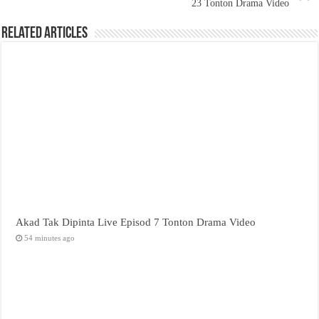
23 Tonton Drama Video
Related Articles
Akad Tak Dipinta Live Episod 7 Tonton Drama Video
54 minutes ago