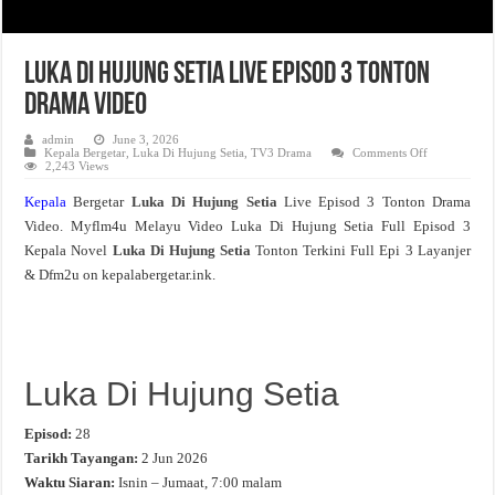
Luka Di Hujung Setia Live Episod 3 Tonton
Drama Video
admin
June 3, 2026
on
Kepala Bergetar
,
Luka Di Hujung Setia
,
TV3 Drama
Comments Off
Luka
2,243 Views
Di
Hujung
Kepala
Bergetar
Luka Di Hujung Setia
Live Episod 3 Tonton Drama
Setia
Live
Video. Myflm4u Melayu Video Luka Di Hujung Setia Full Episod 3
Episod
3
Kepala Novel
Luka Di Hujung Setia
Tonton Terkini Full Epi 3 Layanjer
Tonton
Drama
& Dfm2u on kepalabergetar.ink.
Video
Luka Di Hujung Setia
Episod:
28
Tarikh Tayangan:
2 Jun 2026
Waktu Siaran:
Isnin – Jumaat, 7:00 malam