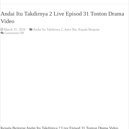
Andai Itu Takdirnya 2 Live Episod 31 Tonton Drama
Video
March 31, 2026
Andai Itu Takdirnya 2
,
Astro Ria
,
Kepala Bergetar
on
Comments Off
Andai
Itu
Takdirnya
2
Live
Episod
31
Tonton
Drama
Video
Kepala Bergetar Andai Itu Takdirnya 2 Live Episod 31 Tonton Drama Video.