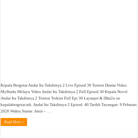
Live
Episod
30
Tonton
Drama
Video
Kepala Bergetar Andai Itu Takdirnya 2 Live Episod 30 Tonton Drama Video.
Myflm4u Melayu Video Andai Itu Takdirnya 2 Full Episod 30 Kepala Novel
Andai Itu Takdirnya 2 Tonton Terkini Full Epi 30 Layanjer & Dfm2u on
kepalabergetar.ink. Andai Itu Takdirnya 2 Episod: 40 Tarikh Tayangan: 9 Februari
2026 Waktu Siaran: Isnin – …
Read More »