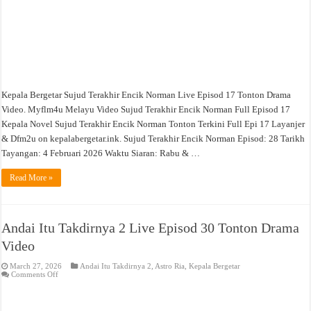
Kepala Bergetar Sujud Terakhir Encik Norman Live Episod 17 Tonton Drama
Video. Myflm4u Melayu Video Sujud Terakhir Encik Norman Full Episod 17
Kepala Novel Sujud Terakhir Encik Norman Tonton Terkini Full Epi 17 Layanjer
& Dfm2u on kepalabergetar.ink. Sujud Terakhir Encik Norman Episod: 28 Tarikh
Tayangan: 4 Februari 2026 Waktu Siaran: Rabu & …
Read More »
Andai Itu Takdirnya 2 Live Episod 30 Tonton Drama
Video
March 27, 2026
Andai Itu Takdirnya 2
,
Astro Ria
,
Kepala Bergetar
on
Comments Off
Andai
Itu
Takdirnya
2