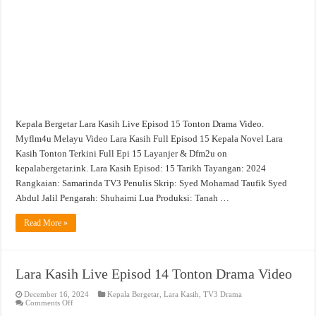
Drama
Video
Kepala Bergetar Lara Kasih Live Episod 15 Tonton Drama Video.
Myflm4u Melayu Video Lara Kasih Full Episod 15 Kepala Novel Lara
Kasih Tonton Terkini Full Epi 15 Layanjer & Dfm2u on
kepalabergetar.ink. Lara Kasih Episod: 15 Tarikh Tayangan: 2024
Rangkaian: Samarinda TV3 Penulis Skrip: Syed Mohamad Taufik Syed
Abdul Jalil Pengarah: Shuhaimi Lua Produksi: Tanah …
Read More »
Lara Kasih Live Episod 14 Tonton Drama Video
December 16, 2024
Kepala Bergetar
,
Lara Kasih
,
TV3 Drama
on
Comments Off
Lara