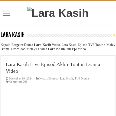
Lara Kasih
Kepala
Bergetar Drama
Lara Kasih
Video. Lara Kasih Episod TV3 Tonton Malay
Drama. Download Melayu Drama
Lara Kasih
Full Epi Video.
Lara Kasih Live Episod Akhir Tonton Drama
Video
December 18, 2024
Kepala Bergetar
,
Lara Kasih
,
TV3 Drama
on
Comments Off
Lara
Kasih
Live
Episod
Akhir
Tonton
Drama
Video