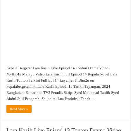
Kasih
Live
Episod
14
Tonton
Drama
Video
Kepala Bergetar Lara Kasih Live Episod 14 Tonton Drama Video.
Myflm4u Melayu Video Lara Kasih Full Episod 14 Kepala Novel Lara
Kasih Tonton Terkini Full Epi 14 Layanjer & Dfm2u on
kepalabergetar.ink. Lara Kasih Episod: 15 Tarikh Tayangan: 2024
Rangkaian: Samarinda TV3 Penulis Skrip: Syed Mohamad Taufik Syed
Abdul Jalil Pengarah: Shuhaimi Lua Produksi: Tanah …
Read More »
Lara Kasih Live Episod 13 Tonton Drama Video