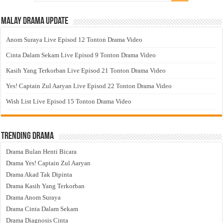
Malay Drama Update
Anom Suraya Live Episod 12 Tonton Drama Video
Cinta Dalam Sekam Live Episod 9 Tonton Drama Video
Kasih Yang Terkorban Live Episod 21 Tonton Drama Video
Yes! Captain Zul Aaryan Live Episod 22 Tonton Drama Video
Wish List Live Episod 15 Tonton Drama Video
Trending Drama
Drama Bulan Henti Bicara
Drama Yes! Captain Zul Aaryan
Drama Akad Tak Dipinta
Drama Kasih Yang Terkorban
Drama Anom Suraya
Drama Cinta Dalam Sekam
Drama Diagnosis Cinta