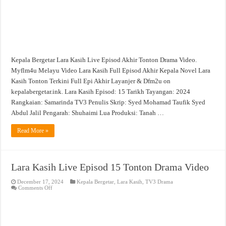
Kepala Bergetar Lara Kasih Live Episod Akhir Tonton Drama Video.
Myflm4u Melayu Video Lara Kasih Full Episod Akhir Kepala Novel Lara
Kasih Tonton Terkini Full Epi Akhir Layanjer & Dfm2u on
kepalabergetar.ink. Lara Kasih Episod: 15 Tarikh Tayangan: 2024
Rangkaian: Samarinda TV3 Penulis Skrip: Syed Mohamad Taufik Syed
Abdul Jalil Pengarah: Shuhaimi Lua Produksi: Tanah …
Read More »
Lara Kasih Live Episod 15 Tonton Drama Video
December 17, 2024
Kepala Bergetar
,
Lara Kasih
,
TV3 Drama
on
Comments Off
Lara
Kasih
Live
Episod
15
Tonton