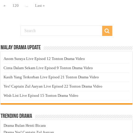
»
120
...
Last »
Malay Drama Update
Anom Suraya Live Episod 12 Tonton Drama Video
Cinta Dalam Sekam Live Episod 9 Tonton Drama Video
Kasih Yang Terkorban Live Episod 21 Tonton Drama Video
Yes! Captain Zul Aaryan Live Episod 22 Tonton Drama Video
Wish List Live Episod 15 Tonton Drama Video
Trending Drama
Drama Bulan Henti Bicara
Drama Yes! Captain Zul Aaryan