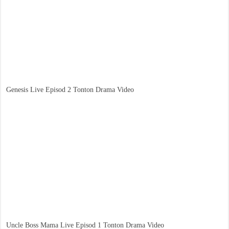
Genesis Live Episod 2 Tonton Drama Video
Uncle Boss Mama Live Episod 1 Tonton Drama Video