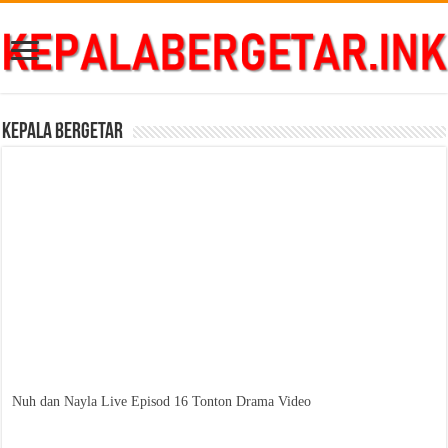
Kepala Bergetar
Nuh dan Nayla Live Episod 16 Tonton Drama Video