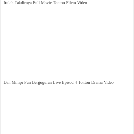
Itulah Takdirnya Full Movie Tonton Filem Video
Dan Mimpi Pun Berguguran Live Episod 4 Tonton Drama Video