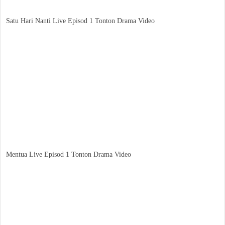
Satu Hari Nanti Live Episod 1 Tonton Drama Video
Mentua Live Episod 1 Tonton Drama Video