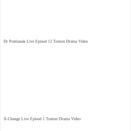
Dr Pontianak Live Episod 12 Tonton Drama Video
X-Change Live Episod 1 Tonton Drama Video