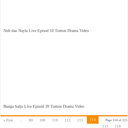
Nuh dan Nayla Live Episod 10 Tonton Drama Video
Bunga Salju Live Episod 39 Tonton Drama Video
114
« First
...
90
100
110
112
113
Page 114 of 125
115
116