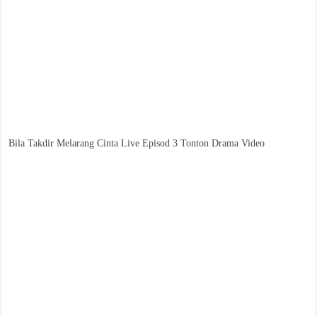
Bila Takdir Melarang Cinta Live Episod 3 Tonton Drama Video