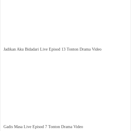
Jadikan Aku Bidadari Live Episod 13 Tonton Drama Video
Gadis Masa Live Episod 7 Tonton Drama Video