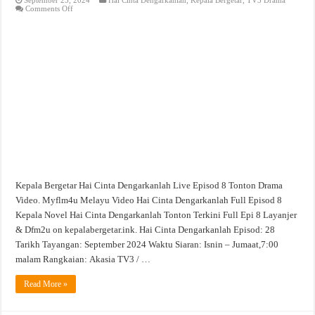
on
Comments Off
Hai
Cinta
Dengarkanlah
Live
Episod
8
Tonton
Drama
Video
Kepala Bergetar Hai Cinta Dengarkanlah Live Episod 8 Tonton Drama
Video. Myflm4u Melayu Video Hai Cinta Dengarkanlah Full Episod 8
Kepala Novel Hai Cinta Dengarkanlah Tonton Terkini Full Epi 8 Layanjer
& Dfm2u on kepalabergetar.ink. Hai Cinta Dengarkanlah Episod: 28
Tarikh Tayangan: September 2024 Waktu Siaran: Isnin – Jumaat,7:00
malam Rangkaian: Akasia TV3 / …
Read More »