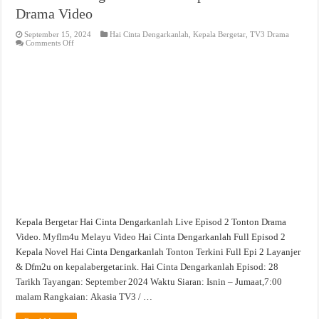
Drama Video
September 15, 2024
Hai Cinta Dengarkanlah
,
Kepala Bergetar
,
TV3 Drama
on
Comments Off
Hai
Cinta
Dengarkanlah
Live
Episod
2
Tonton
Drama
Video
Kepala Bergetar Hai Cinta Dengarkanlah Live Episod 2 Tonton Drama
Video. Myflm4u Melayu Video Hai Cinta Dengarkanlah Full Episod 2
Kepala Novel Hai Cinta Dengarkanlah Tonton Terkini Full Epi 2 Layanjer
& Dfm2u on kepalabergetar.ink. Hai Cinta Dengarkanlah Episod: 28
Tarikh Tayangan: September 2024 Waktu Siaran: Isnin – Jumaat,7:00
malam Rangkaian: Akasia TV3 / …