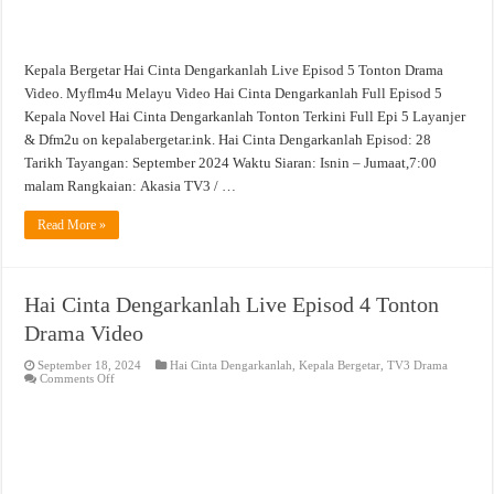
Kepala Bergetar Hai Cinta Dengarkanlah Live Episod 5 Tonton Drama
Video. Myflm4u Melayu Video Hai Cinta Dengarkanlah Full Episod 5
Kepala Novel Hai Cinta Dengarkanlah Tonton Terkini Full Epi 5 Layanjer
& Dfm2u on kepalabergetar.ink. Hai Cinta Dengarkanlah Episod: 28
Tarikh Tayangan: September 2024 Waktu Siaran: Isnin – Jumaat,7:00
malam Rangkaian: Akasia TV3 / …
Read More »
Hai Cinta Dengarkanlah Live Episod 4 Tonton
Drama Video
September 18, 2024
Hai Cinta Dengarkanlah
,
Kepala Bergetar
,
TV3 Drama
on
Comments Off
Hai
Cinta
Dengarkanlah
Live
Episod
4
Tonton
Drama