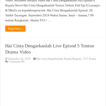
Video. Myflm4u Melayu Video Hai Cinta Dengarkanlah Full Episod 6
Kepala Novel Hai Cinta Dengarkanlah Tonton Terkini Full Epi 6 Layanjer
& Dfm2u on kepalabergetar.ink. Hai Cinta Dengarkanlah Episod: 28
Tarikh Tayangan: September 2024 Waktu Siaran: Isnin – Jumaat,7:00
malam Rangkaian: Akasia TV3 / …
Read More »
Hai Cinta Dengarkanlah Live Episod 5 Tonton
Drama Video
September 20, 2024
Hai Cinta Dengarkanlah
,
Kepala Bergetar
,
TV3 Drama
on
Comments Off
Hai
Cinta
Dengarkanlah
Live
Episod
5
Tonton
Drama
Video