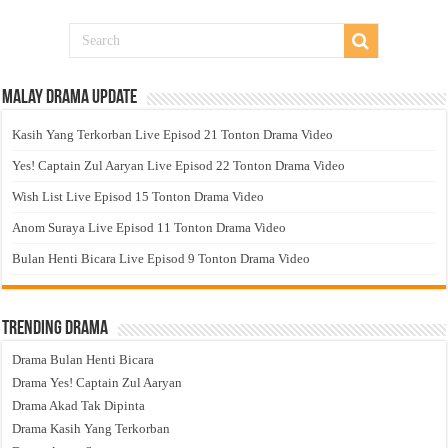
Malay Drama Update
Kasih Yang Terkorban Live Episod 21 Tonton Drama Video
Yes! Captain Zul Aaryan Live Episod 22 Tonton Drama Video
Wish List Live Episod 15 Tonton Drama Video
Anom Suraya Live Episod 11 Tonton Drama Video
Bulan Henti Bicara Live Episod 9 Tonton Drama Video
Trending Drama
Drama Bulan Henti Bicara
Drama Yes! Captain Zul Aaryan
Drama Akad Tak Dipinta
Drama Kasih Yang Terkorban