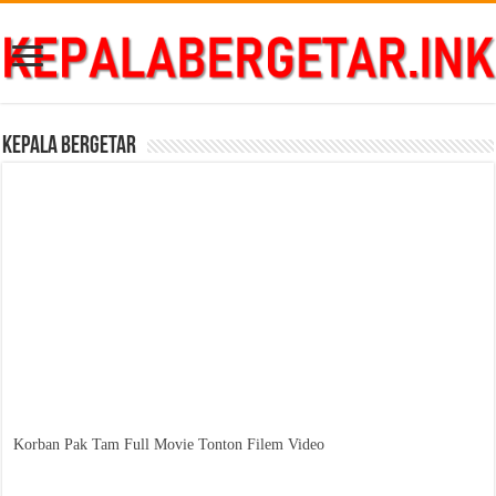
Kepala Bergetar
Korban Pak Tam Full Movie Tonton Filem Video