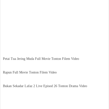
Petai Tua Jering Muda Full Movie Tonton Filem Video
Rapun Full Movie Tonton Filem Video
Bukan Sekadar Lafaz 2 Live Episod 26 Tonton Drama Video