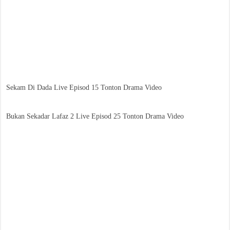
Sekam Di Dada Live Episod 15 Tonton Drama Video
Bukan Sekadar Lafaz 2 Live Episod 25 Tonton Drama Video