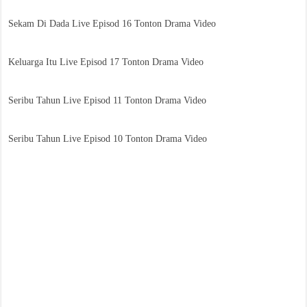
Sekam Di Dada Live Episod 16 Tonton Drama Video
Keluarga Itu Live Episod 17 Tonton Drama Video
Seribu Tahun Live Episod 11 Tonton Drama Video
Seribu Tahun Live Episod 10 Tonton Drama Video