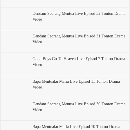
Dendam Seorang Mentua Live Episod 32 Tonton Drama
Video
Dendam Seorang Mentua Live Episod 31 Tonton Drama
Video
Good Boys Go To Heaven Live Episod 7 Tonton Drama
Video
Bapa Mentuaku Mafia Live Episod 11 Tonton Drama
Video
Dendam Seorang Mentua Live Episod 30 Tonton Drama
Video
Bapa Mentuaku Mafia Live Episod 10 Tonton Drama