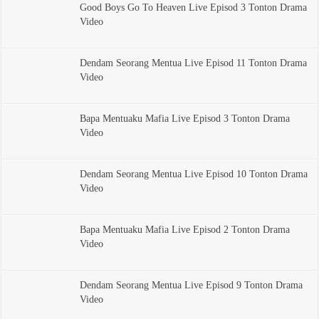
Good Boys Go To Heaven Live Episod 3 Tonton Drama
Video
Dendam Seorang Mentua Live Episod 11 Tonton Drama
Video
Bapa Mentuaku Mafia Live Episod 3 Tonton Drama
Video
Dendam Seorang Mentua Live Episod 10 Tonton Drama
Video
Bapa Mentuaku Mafia Live Episod 2 Tonton Drama
Video
Dendam Seorang Mentua Live Episod 9 Tonton Drama
Video