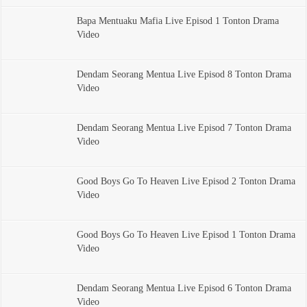
Bapa Mentuaku Mafia Live Episod 1 Tonton Drama
Video
Dendam Seorang Mentua Live Episod 8 Tonton Drama
Video
Dendam Seorang Mentua Live Episod 7 Tonton Drama
Video
Good Boys Go To Heaven Live Episod 2 Tonton Drama
Video
Good Boys Go To Heaven Live Episod 1 Tonton Drama
Video
Dendam Seorang Mentua Live Episod 6 Tonton Drama
Video