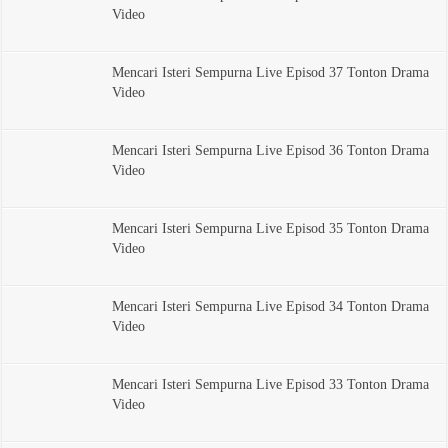
Video
Mencari Isteri Sempurna Live Episod 37 Tonton Drama
Video
Mencari Isteri Sempurna Live Episod 36 Tonton Drama
Video
Mencari Isteri Sempurna Live Episod 35 Tonton Drama
Video
Mencari Isteri Sempurna Live Episod 34 Tonton Drama
Video
Mencari Isteri Sempurna Live Episod 33 Tonton Drama
Video