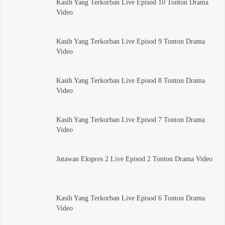
Kasih Yang Terkorban Live Episod 10 Tonton Drama
Video
Kasih Yang Terkorban Live Episod 9 Tonton Drama
Video
Kasih Yang Terkorban Live Episod 8 Tonton Drama
Video
Kasih Yang Terkorban Live Episod 7 Tonton Drama
Video
Jutawan Ekspres 2 Live Episod 2 Tonton Drama Video
Kasih Yang Terkorban Live Episod 6 Tonton Drama
Video