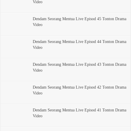
Video
Dendam Seorang Mentua Live Episod 45 Tonton Drama
Video
Dendam Seorang Mentua Live Episod 44 Tonton Drama
Video
Dendam Seorang Mentua Live Episod 43 Tonton Drama
Video
Dendam Seorang Mentua Live Episod 42 Tonton Drama
Video
Dendam Seorang Mentua Live Episod 41 Tonton Drama
Video