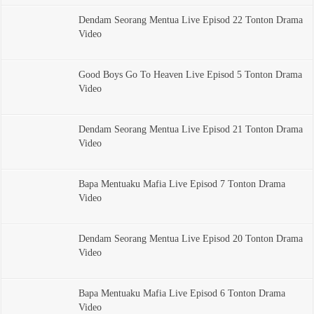
Dendam Seorang Mentua Live Episod 22 Tonton Drama
Video
Good Boys Go To Heaven Live Episod 5 Tonton Drama
Video
Dendam Seorang Mentua Live Episod 21 Tonton Drama
Video
Bapa Mentuaku Mafia Live Episod 7 Tonton Drama
Video
Dendam Seorang Mentua Live Episod 20 Tonton Drama
Video
Bapa Mentuaku Mafia Live Episod 6 Tonton Drama
Video