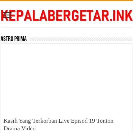
Astro Prima
Kasih Yang Terkorban Live Episod 19 Tonton
Drama Video