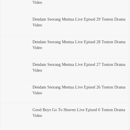
Video
Dendam Seorang Mentua Live Episod 29 Tonton Drama
Video
Dendam Seorang Mentua Live Episod 28 Tonton Drama
Video
Dendam Seorang Mentua Live Episod 27 Tonton Drama
Video
Dendam Seorang Mentua Live Episod 26 Tonton Drama
Video
Good Boys Go To Heaven Live Episod 6 Tonton Drama
Video