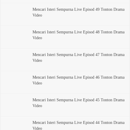
Mencari Isteri Sempurna Live Episod 49 Tonton Drama
Video
Mencari Isteri Sempurna Live Episod 48 Tonton Drama
Video
Mencari Isteri Sempurna Live Episod 47 Tonton Drama
Video
Mencari Isteri Sempurna Live Episod 46 Tonton Drama
Video
Mencari Isteri Sempurna Live Episod 45 Tonton Drama
Video
Mencari Isteri Sempurna Live Episod 44 Tonton Drama
Video