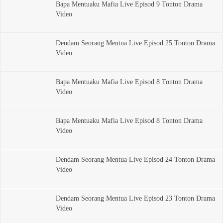
Bapa Mentuaku Mafia Live Episod 9 Tonton Drama
Video
Dendam Seorang Mentua Live Episod 25 Tonton Drama
Video
Bapa Mentuaku Mafia Live Episod 8 Tonton Drama
Video
Bapa Mentuaku Mafia Live Episod 8 Tonton Drama
Video
Dendam Seorang Mentua Live Episod 24 Tonton Drama
Video
Dendam Seorang Mentua Live Episod 23 Tonton Drama
Video