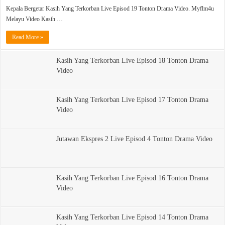
Kepala Bergetar Kasih Yang Terkorban Live Episod 19 Tonton Drama Video. Myflm4u
Melayu Video Kasih …
Read More »
Kasih Yang Terkorban Live Episod 18 Tonton Drama
Video
Kasih Yang Terkorban Live Episod 17 Tonton Drama
Video
Jutawan Ekspres 2 Live Episod 4 Tonton Drama Video
Kasih Yang Terkorban Live Episod 16 Tonton Drama
Video
Kasih Yang Terkorban Live Episod 14 Tonton Drama