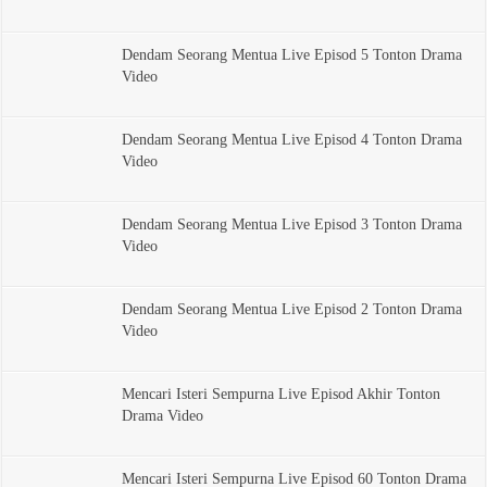
Dendam Seorang Mentua Live Episod 5 Tonton Drama
Video
Dendam Seorang Mentua Live Episod 4 Tonton Drama
Video
Dendam Seorang Mentua Live Episod 3 Tonton Drama
Video
Dendam Seorang Mentua Live Episod 2 Tonton Drama
Video
Mencari Isteri Sempurna Live Episod Akhir Tonton
Drama Video
Mencari Isteri Sempurna Live Episod 60 Tonton Drama